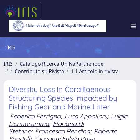
IRIS
IRIS
Catalogo Ricerca UniNaParthenope
1 Contributo su Rivista
1.1 Articolo in rivista
Diversity Loss in Coralligenous
Structuring Species Impacted by
Fishing Gear and Marine Litter
Federica Ferrigno
;
Luca Appolloni
;
Luigia
Donnarumma
;
Floriana Di
Stefano
;
Francesco Rendina
;
Roberto
Sandulli
;
Giovanni Fulvio Russo