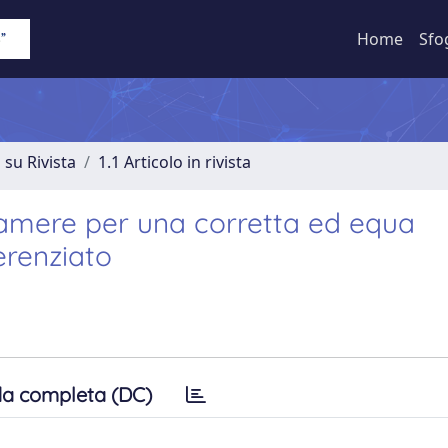
Home
Sfo
 su Rivista
1.1 Articolo in rivista
e Camere per una corretta ed equa
erenziato
a completa (DC)