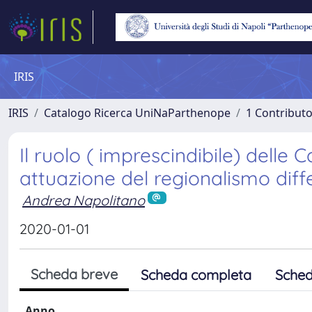
IRIS
IRIS
Catalogo Ricerca UniNaParthenope
1 Contributo
Il ruolo ( imprescindibile) dell
attuazione del regionalismo diff
Andrea Napolitano
2020-01-01
Scheda breve
Scheda completa
Sched
Anno