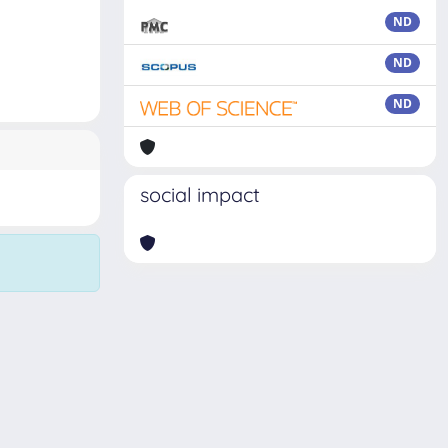
ND
ND
ND
social impact