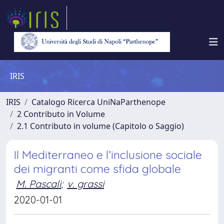
IRIS
IRIS
Catalogo Ricerca UniNaParthenope
2 Contributo in Volume
2.1 Contributo in volume (Capitolo o Saggio)
Il Mediterraneo e l’inclusione sociale
dei migranti come sfida globale
M. Pascali
;
v. grassi
2020-01-01