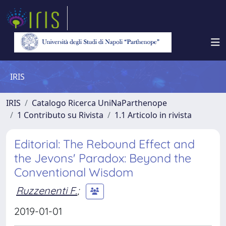
IRIS
IRIS
Catalogo Ricerca UniNaParthenope
1 Contributo su Rivista
1.1 Articolo in rivista
Editorial: The Rebound Effect and
the Jevons' Paradox: Beyond the
Conventional Wisdom
Ruzzenenti F.
;
2019-01-01