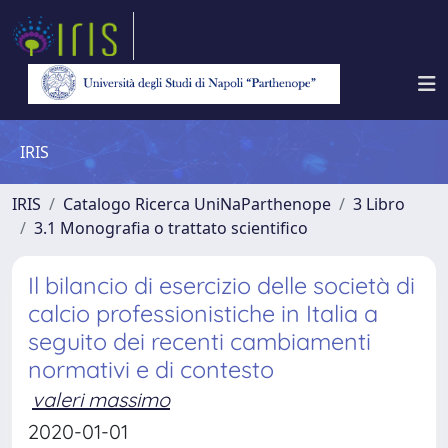
IRIS
IRIS
Catalogo Ricerca UniNaParthenope
3 Libro
3.1 Monografia o trattato scientifico
Il bilancio di esercizio delle società di
calcio professionistiche in Italia a
seguito dei recenti cambiamenti
normativi e di contesto
valeri massimo
2020-01-01