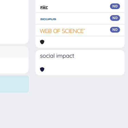
ND
ND
ND
social impact