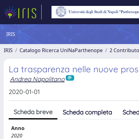
IRIS
IRIS
Catalogo Ricerca UniNaParthenope
2 Contribut
La trasparenza nelle nuove prosp
Andrea Napolitano
2020-01-01
Scheda breve
Scheda completa
Sched
Anno
2020