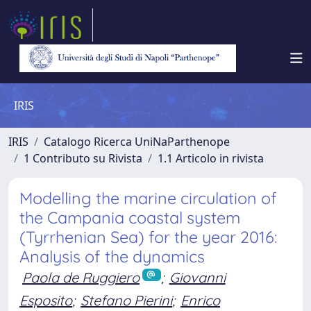
IRIS
IRIS
Catalogo Ricerca UniNaParthenope
1 Contributo su Rivista
1.1 Articolo in rivista
Modelling the marine circulation of
the Campania coastal system
(Tyrrhenian Sea) for the year 2016:
Analysis of the dynamics
Paola de Ruggiero
;
Giovanni
Esposito
;
Stefano Pierini
;
Enrico