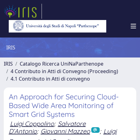
IRIS
IRIS
Catalogo Ricerca UniNaParthenope
4 Contributo in Atti di Convegno (Proceeding)
4.1 Contributo in Atti di convegno
An Approach for Securing Cloud-
Based Wide Area Monitoring of
Smart Grid Systems
Luigi Coppolino
;
Salvatore
D’Antonio
;
Giovanni Mazzeo
;
Luigi