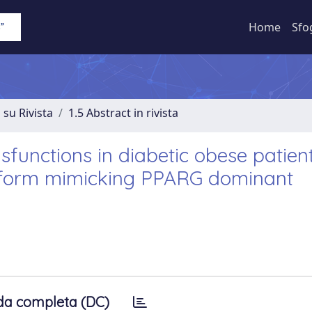
Home
Sfo
 su Rivista
1.5 Abstract in rivista
sfunctions in diabetic obese patient
form mimicking PPARG dominant
da completa (DC)