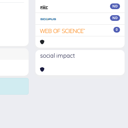
ND
ND
0
social impact