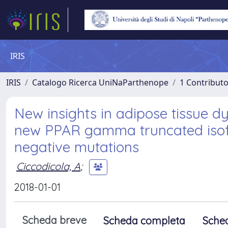
IRIS
IRIS
Catalogo Ricerca UniNaParthenope
1 Contributo
New insights in adipose tissue dy
new PPAR gamma truncated iso
negative mutations
Ciccodicola, A
;
2018-01-01
Scheda breve
Scheda completa
Sche