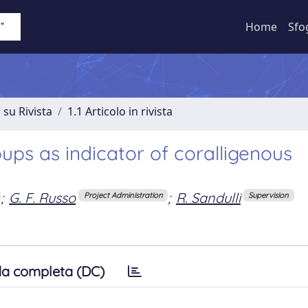
Home
Sfo
 su Rivista
1.1 Articolo in rivista
ups as indicator of coralligenous
;
G. F. Russo
;
R. Sandulli
Project Administration
Supervision
a completa (DC)