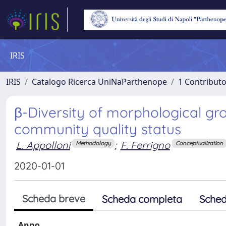
IRIS
IRIS
Catalogo Ricerca UniNaParthenope
1 Contributo
β-Diversity of morphological gro
community quality status
L. Appolloni
;
F. Ferrigno
Methodology
Conceptualization
2020-01-01
Scheda breve
Scheda completa
Sched
Anno