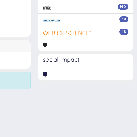
ND
18
18
social impact