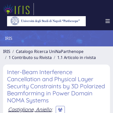
IRIS
IRIS
Catalogo Ricerca UniNaParthenope
1 Contributo su Rivista
1.1 Articolo in rivista
Inter-Beam Interference
Cancellation and Physical Layer
Security Constraints by 3D Polarized
Beamforming in Power Domain
NOMA Systems
Castiglione, Aniello
;