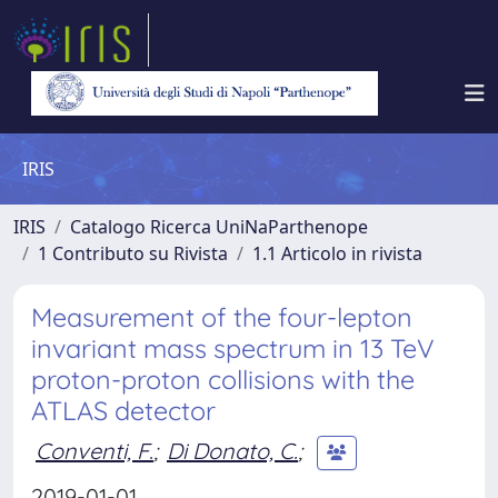
IRIS
IRIS
Catalogo Ricerca UniNaParthenope
1 Contributo su Rivista
1.1 Articolo in rivista
Measurement of the four-lepton
invariant mass spectrum in 13 TeV
proton-proton collisions with the
ATLAS detector
Conventi, F.
;
Di Donato, C.
;
2019-01-01