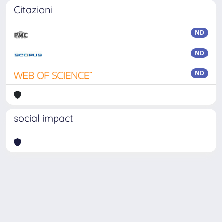
Citazioni
ND
ND
ND
social impact