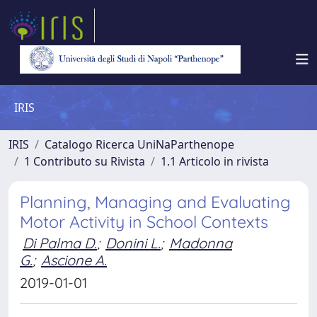
IRIS
IRIS
Catalogo Ricerca UniNaParthenope
1 Contributo su Rivista
1.1 Articolo in rivista
Planning, Managing and Evaluating
Motor Activity in School Contexts
Di Palma D.
;
Donini L.
;
Madonna
G.
;
Ascione A.
2019-01-01