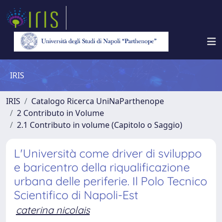
IRIS
IRIS
Catalogo Ricerca UniNaParthenope
2 Contributo in Volume
2.1 Contributo in volume (Capitolo o Saggio)
L'Università come driver di sviluppo
e baricentro della riqualificazione
urbana delle periferie. Il Polo Tecnico
Scientifico di Napoli-Est
caterina nicolais