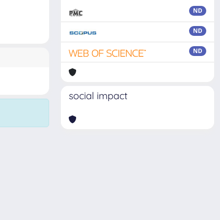
ND
ND
ND
social impact