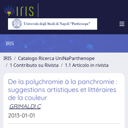
IRIS
IRIS
Catalogo Ricerca UniNaParthenope
1 Contributo su Rivista
1.1 Articolo in rivista
De la polychromie à la panchromie :
suggestions artistiques et littéraires
de la couleur
GRIMALDI C
2013-01-01