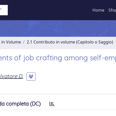
Home
Sfo
o in Volume
2.1 Contributo in volume (Capitolo o Saggio)
ents of job crafting among self-e
lvatore D.
da completa (DC)