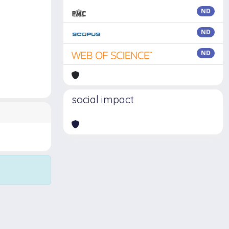
ND
ND
ND
social impact