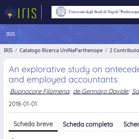
IRIS
IRIS
Catalogo Ricerca UniNaParthenope
2 Contribut
An explorative study on anteced
and employed accountants
Buonocore Filomena
;
de Gennaro Davide
;
Sa
2018-01-01
Scheda breve
Scheda completa
Sche