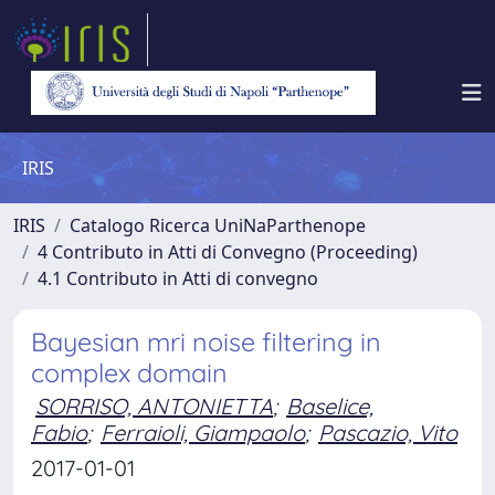
IRIS
IRIS
Catalogo Ricerca UniNaParthenope
4 Contributo in Atti di Convegno (Proceeding)
4.1 Contributo in Atti di convegno
Bayesian mri noise filtering in
complex domain
SORRISO, ANTONIETTA
;
Baselice,
Fabio
;
Ferraioli, Giampaolo
;
Pascazio, Vito
2017-01-01