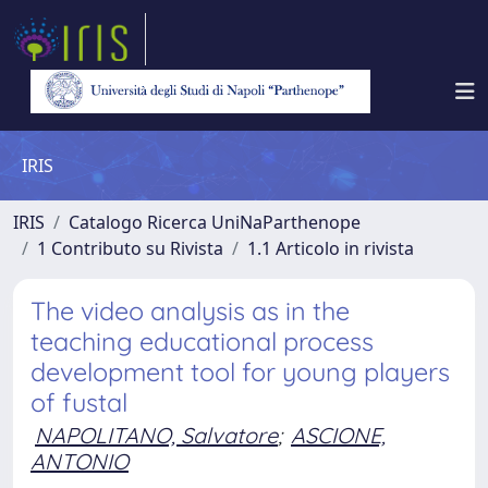
IRIS
IRIS
Catalogo Ricerca UniNaParthenope
1 Contributo su Rivista
1.1 Articolo in rivista
The video analysis as in the
teaching educational process
development tool for young players
of fustal
NAPOLITANO, Salvatore
;
ASCIONE,
ANTONIO