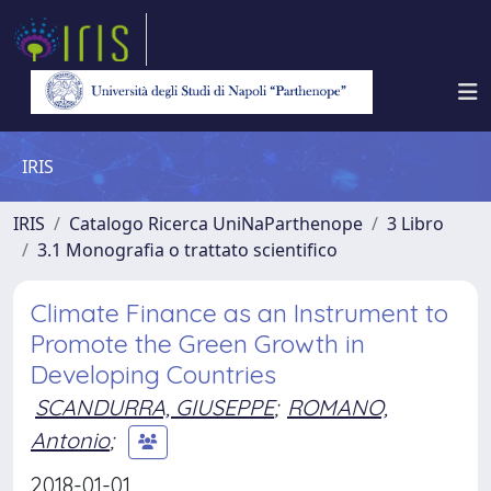
IRIS
IRIS
Catalogo Ricerca UniNaParthenope
3 Libro
3.1 Monografia o trattato scientifico
Climate Finance as an Instrument to
Promote the Green Growth in
Developing Countries
SCANDURRA, GIUSEPPE
;
ROMANO,
Antonio
;
2018-01-01