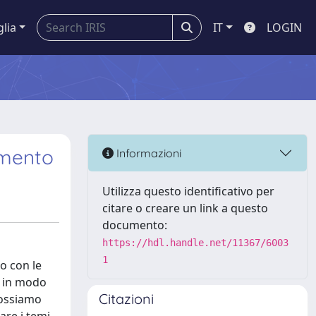
glia
IT
LOGIN
amento
Informazioni
Utilizza questo identificativo per
citare o creare un link a questo
documento:
https://hdl.handle.net/11367/6003
1
to con le
re in modo
Citazioni
possiamo