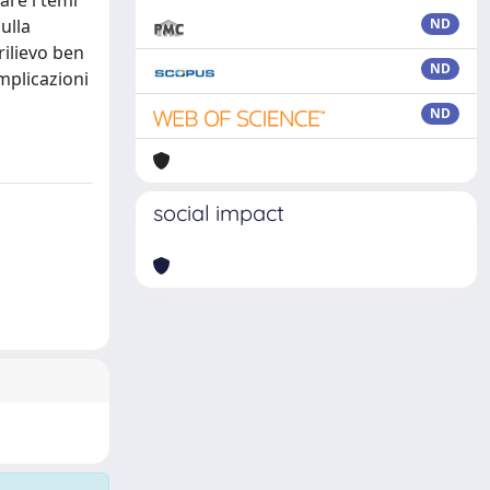
are i temi
ulla
ND
rilievo ben
ND
implicazioni
ND
social impact