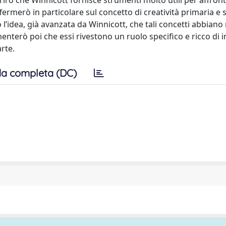
irò che Winnicott fornisce strumenti molto utili per affront
fermerò in particolare sul concetto di creatività primaria e s
idea, già avanzata da Winnicott, che tali concetti abbiano 
gomenterò poi che essi rivestono un ruolo specifico e ricco di 
arte.
a completa (DC)