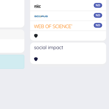
ND
ND
ND
social impact