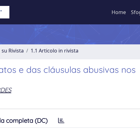
Home
Sfo
 su Rivista
1.1 Articolo in rivista
atos e das cláusulas abusivas nos
RDES
a completa (DC)