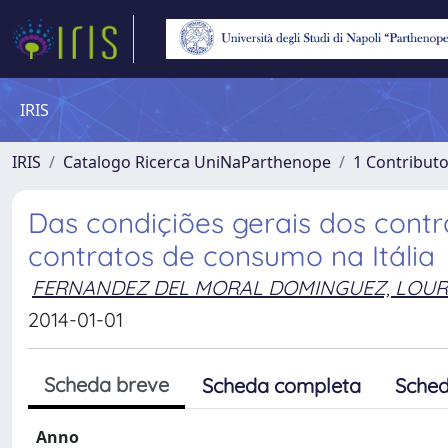
IRIS
IRIS
Catalogo Ricerca UniNaParthenope
1 Contributo
Das condiçiões gerais dos contr
contratos de consumo na Itália
FERNANDEZ DEL MORAL DOMINGUEZ, LOU
2014-01-01
Scheda breve
Scheda completa
Sched
Anno