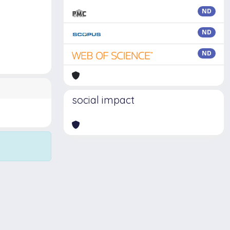
ND
ND
ND
social impact