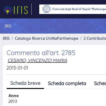
IRIS
IRIS
Catalogo Ricerca UniNaParthenope
2 Contribut
Commento all'art. 2785
CESARO, VINCENZO MARIA
2013-01-01
Scheda breve
Scheda completa
Sche
Anno
2013