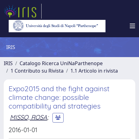
IRIS
IRIS
Catalogo Ricerca UniNaParthenope
1 Contributo su Rivista
1.1 Articolo in rivista
Expo2015 and the fight against
climate change: possible
compatibility and strategies
MISSO, ROSA
;
2016-01-01