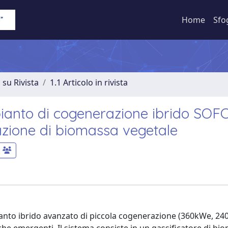
Home
Sfo
 su Rivista
1.1 Articolo in rivista
impianto di cogenerazione ibrido SO
azione di biomassa vegetale
pianto ibrido avanzato di piccola cogenerazione (360kWe, 24