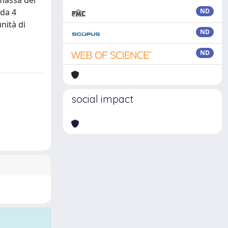
omassa del
 da 4
ND
nità di
ND
ND
social impact