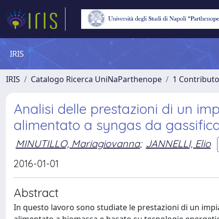
IRIS
IRIS
Catalogo Ricerca UniNaParthenope
1 Contributo
Analisi delle prestazioni di un 
alimentato a syngas da gassific
MINUTILLO, Mariagiovanna
;
JANNELLI, Elio
2016-01-01
Abstract
In questo lavoro sono studiate le prestazioni di un im