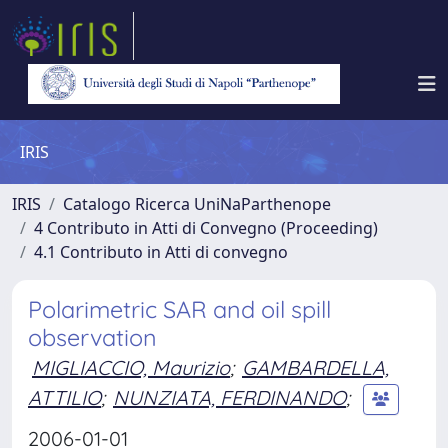
IRIS
IRIS
Catalogo Ricerca UniNaParthenope
4 Contributo in Atti di Convegno (Proceeding)
4.1 Contributo in Atti di convegno
Polarimetric SAR and oil spill
observation
MIGLIACCIO, Maurizio
;
GAMBARDELLA,
ATTILIO
;
NUNZIATA, FERDINANDO
;
2006-01-01