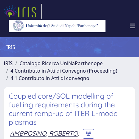
IRIS
IRIS
Catalogo Ricerca UniNaParthenope
4 Contributo in Atti di Convegno (Proceeding)
4.1 Contributo in Atti di convegno
Coupled core/SOL modelling of
fuelling requirements during the
current ramp-up of ITER L-mode
plasmas
AMBROSINO, ROBERTO
;