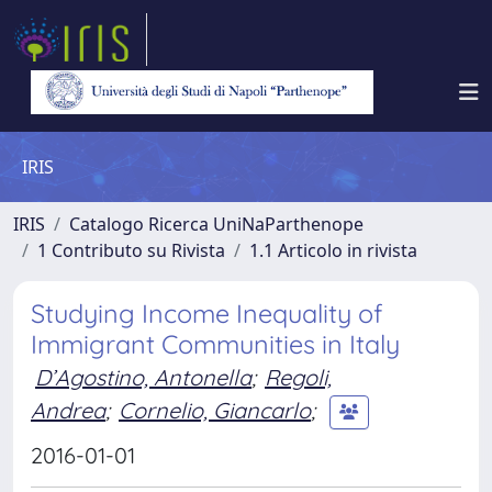
IRIS
IRIS
Catalogo Ricerca UniNaParthenope
1 Contributo su Rivista
1.1 Articolo in rivista
Studying Income Inequality of
Immigrant Communities in Italy
D’Agostino, Antonella
;
Regoli,
Andrea
;
Cornelio, Giancarlo
;
2016-01-01