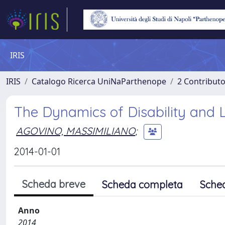
IRIS
IRIS
Catalogo Ricerca UniNaParthenope
2 Contribut
The Dynamics of Disability and L
AGOVINO, MASSIMILIANO
;
2014-01-01
Scheda breve
Scheda completa
Sche
Anno
2014