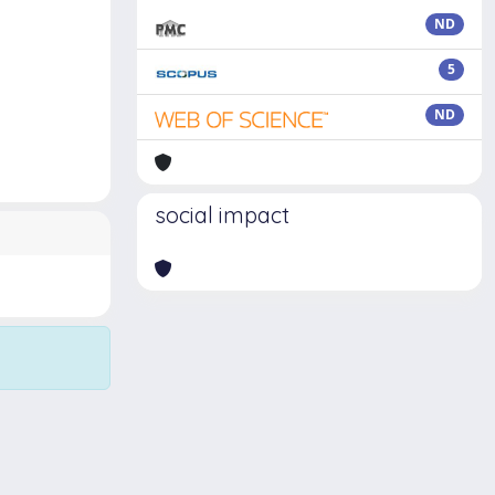
ND
5
ND
social impact