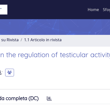
Home
Sfo
 su Rivista
1.1 Articolo in rivista
 the regulation of testicular activit
A
;
da completa (DC)