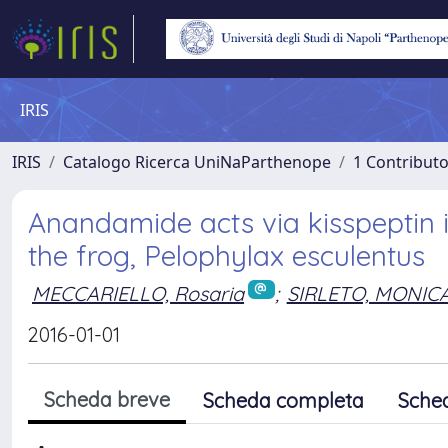
IRIS
IRIS
Catalogo Ricerca UniNaParthenope
1 Contributo
Anandamide acts via kisspeptin in
the frog, Pelophylax esculentus
MECCARIELLO, Rosaria
;
SIRLETO, MONIC
2016-01-01
Scheda breve
Scheda completa
Sche