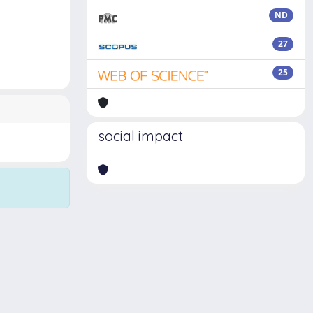
ND
27
25
social impact