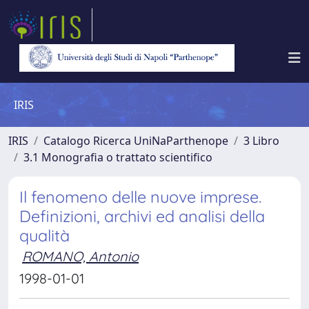
IRIS
IRIS
Catalogo Ricerca UniNaParthenope
3 Libro
3.1 Monografia o trattato scientifico
Il fenomeno delle nuove imprese.
Definizioni, archivi ed analisi della
qualità
ROMANO, Antonio
1998-01-01