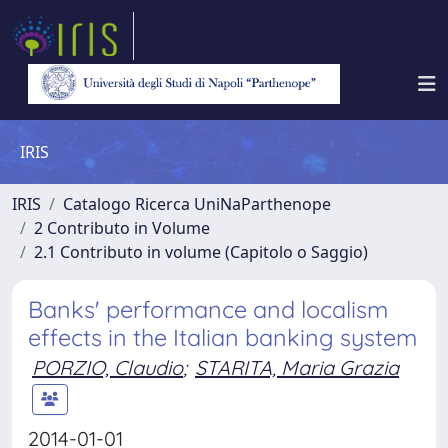
IRIS
IRIS
Catalogo Ricerca UniNaParthenope
2 Contributo in Volume
2.1 Contributo in volume (Capitolo o Saggio)
Banks' performance and localism
effects in the Italian banking system
PORZIO, Claudio
;
STARITA, Maria Grazia
2014-01-01