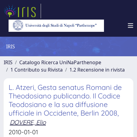
IRIS
IRIS
Catalogo Ricerca UniNaParthenope
1 Contributo su Rivista
1.2 Recensione in rivista
L. Atzeri, Gesta senatus Romani de
Theodosiano publicando. Il Codice
Teodosiano e la sua diffusione
ufficiale in Occidente, Berlin 2008,
DOVERE, Elio
2010-01-01