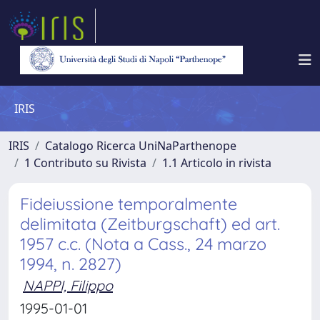
IRIS
IRIS
Catalogo Ricerca UniNaParthenope
1 Contributo su Rivista
1.1 Articolo in rivista
Fideiussione temporalmente
delimitata (Zeitburgschaft) ed art.
1957 c.c. (Nota a Cass., 24 marzo
1994, n. 2827)
NAPPI, Filippo
1995-01-01