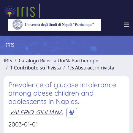
IRIS
IRIS
Catalogo Ricerca UniNaParthenope
1 Contributo su Rivista
1.5 Abstract in rivista
Prevalence of glucose intolerance
among obese children and
adolescents in Naples.
VALERIO, GIULIANA
2003-01-01