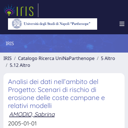
IRIS
IRIS
Catalogo Ricerca UniNaParthenope
5 Altro
5.12 Altro
Analisi dei dati nell’ambito del
Progetto: Scenari di rischio di
erosione delle coste campane e
relativi modelli
AMODIO, Sabrina
2005-01-01