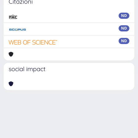
Citazioni
ND
ND
ND
social impact
Powered by
IRIS
-
about IRIS
-