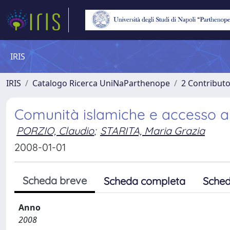
IRIS
IRIS
Catalogo Ricerca UniNaParthenope
2 Contribut
Comunità islamiche e accesso ai 
PORZIO, Claudio
;
STARITA, Maria Grazia
2008-01-01
Scheda breve
Scheda completa
Sched
Anno
2008