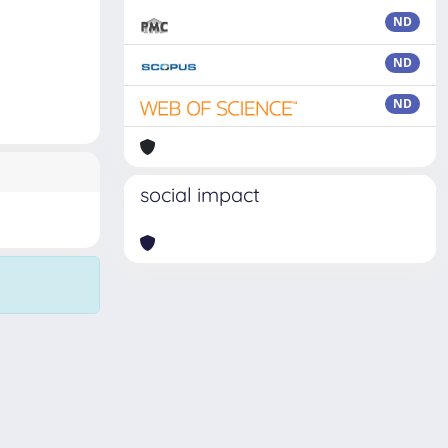
ND
ND
ND
social impact