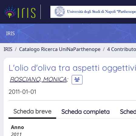
IRIS
IRIS
Catalogo Ricerca UniNaParthenope
4 Contributo
L'olio d'oliva tra aspetti oggetti
ROSCIANO, MONICA
;
2011-01-01
Scheda breve
Scheda completa
Sched
Anno
2011