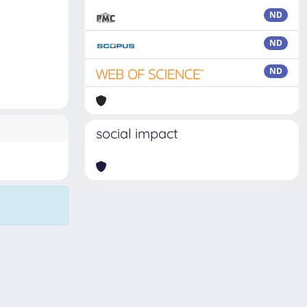
ND
ND
ND
social impact