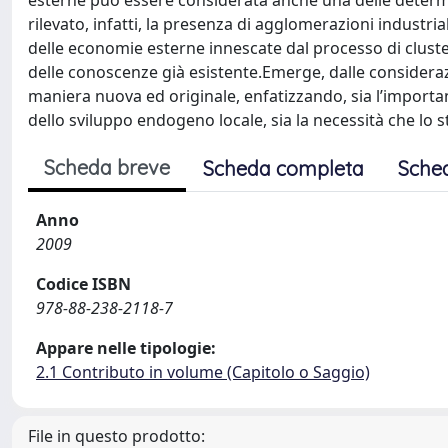
esterne può essere considerata anche una delle determin
rilevato, infatti, la presenza di agglomerazioni industrial
delle economie esterne innescate dal processo di cluster
delle conoscenze già esistente.Emerge, dalle considerazion
maniera nuova ed originale, enfatizzando, sia l’importan
dello sviluppo endogeno locale, sia la necessità che lo s
Scheda breve
Scheda completa
Sche
Anno
2009
Codice ISBN
978-88-238-2118-7
Appare nelle tipologie:
2.1 Contributo in volume (Capitolo o Saggio)
File in questo prodotto: