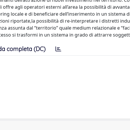
anti dell’attrazione di nuovi investimenti nel territorio. C
i offre agli operatori esterni all’area la possibilità di avvant
ing locale e di beneficiare dell’inserimento in un sistema d
i riportate,la possibilità di re-interpretare i distretti indus
za assunta dal “territorio” quale medium relazionale e “faci
tesso si trasformi in un sistema in grado di attrarre soggetti
da completa (DC)