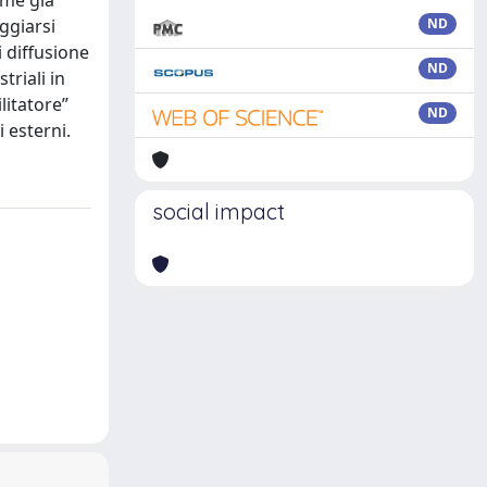
ome già
aggiarsi
ND
i diffusione
ND
triali in
litatore”
ND
 esterni.
social impact