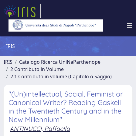
IRIS
IRIS
Catalogo Ricerca UniNaParthenope
2 Contributo in Volume
2.1 Contributo in volume (Capitolo o Saggio)
"(Un)intellectual, Social, Feminist or
Canonical Writer? Reading Gaskell
in the Twentieth Century and in the
New Millennium"
ANTINUCCI, Raffaella