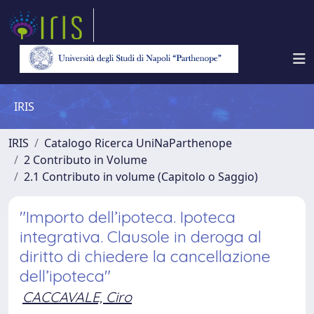
IRIS
IRIS
Catalogo Ricerca UniNaParthenope
2 Contributo in Volume
2.1 Contributo in volume (Capitolo o Saggio)
"Importo dell’ipoteca. Ipoteca
integrativa. Clausole in deroga al
diritto di chiedere la cancellazione
dell’ipoteca"
CACCAVALE, Ciro