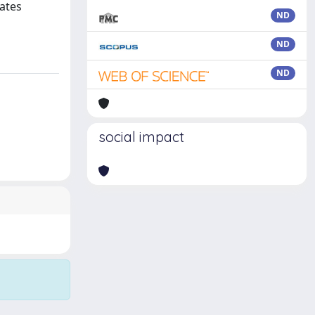
rates
ND
ND
ND
social impact