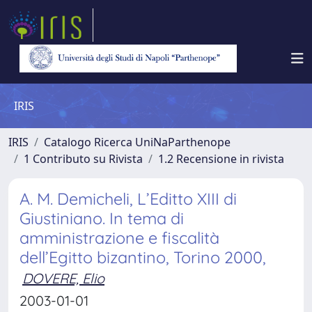
IRIS
IRIS
Catalogo Ricerca UniNaParthenope
1 Contributo su Rivista
1.2 Recensione in rivista
A. M. Demicheli, L’Editto XIII di
Giustiniano. In tema di
amministrazione e fiscalità
dell’Egitto bizantino, Torino 2000,
DOVERE, Elio
2003-01-01