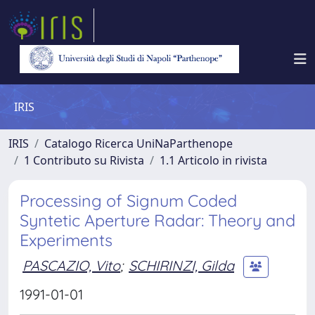
IRIS
IRIS
Catalogo Ricerca UniNaParthenope
1 Contributo su Rivista
1.1 Articolo in rivista
Processing of Signum Coded
Syntetic Aperture Radar: Theory and
Experiments
PASCAZIO, Vito
;
SCHIRINZI, Gilda
1991-01-01