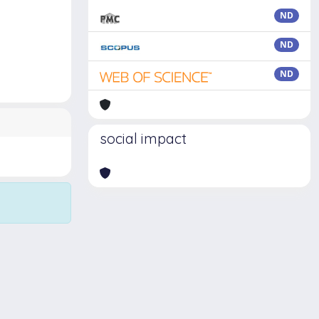
ND
ND
ND
social impact