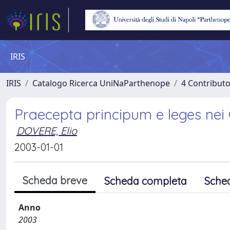
IRIS
IRIS
Catalogo Ricerca UniNaParthenope
4 Contributo
Praecepta principum e leges nei 
DOVERE, Elio
2003-01-01
Scheda breve
Scheda completa
Sche
Anno
2003