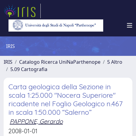
IRIS
IRIS
Catalogo Ricerca UniNaParthenope
5 Altro
5.09 Cartografia
Carta geologica della Sezione in
scala 1:25.000 "Nocera Superiore"
ricadente nel Foglio Geologico n.467
in scala 1:50.000 “Salerno”
PAPPONE, Gerardo
2008-01-01