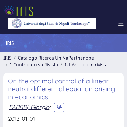
IRIS
IRIS
Catalogo Ricerca UniNaParthenope
1 Contributo su Rivista
1.1 Articolo in rivista
On the optimal control of a linear
neutral differential equation arising
in economics
FABBRI, Giorgio
;
2012-01-01