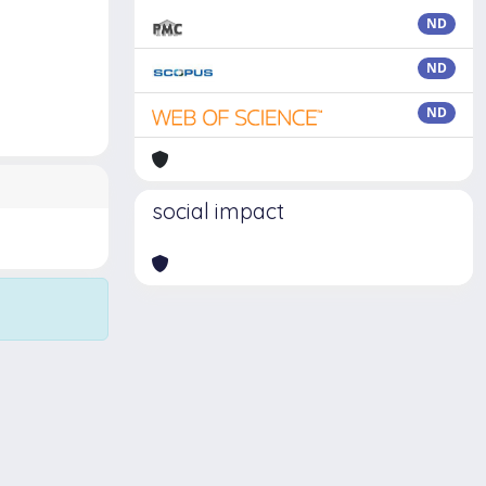
ND
ND
ND
social impact