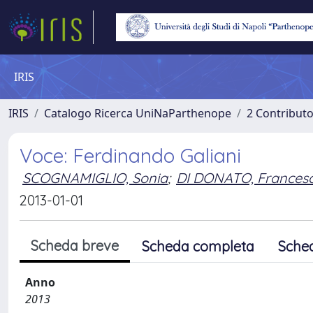
IRIS
IRIS
Catalogo Ricerca UniNaParthenope
2 Contribut
Voce: Ferdinando Galiani
SCOGNAMIGLIO, Sonia
;
DI DONATO, Frances
2013-01-01
Scheda breve
Scheda completa
Sche
Anno
2013