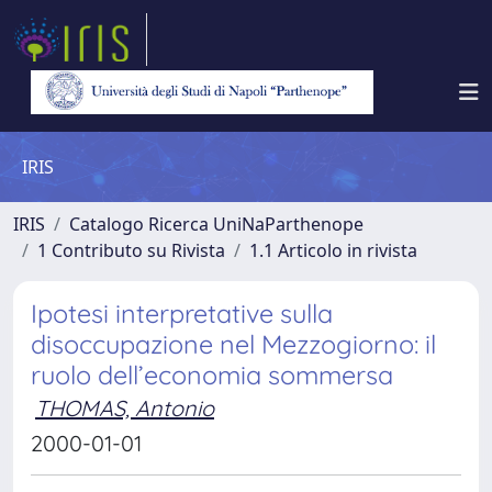
IRIS
IRIS
Catalogo Ricerca UniNaParthenope
1 Contributo su Rivista
1.1 Articolo in rivista
Ipotesi interpretative sulla
disoccupazione nel Mezzogiorno: il
ruolo dell’economia sommersa
THOMAS, Antonio
2000-01-01